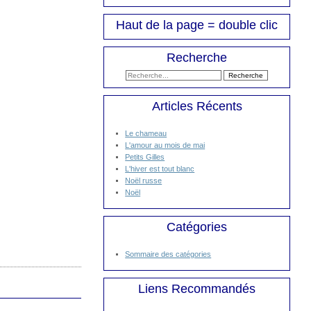
Haut de la page = double clic
Recherche
Articles Récents
Le chameau
L'amour au mois de mai
Petits Gilles
L'hiver est tout blanc
Noël russe
Noël
Catégories
Sommaire des catégories
Liens Recommandés