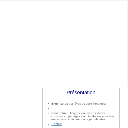
Présentation
Blog
: Le blog à rêves de Jolie Tendresse
Description
: Images, poèmes, citations,
comptines... partagés avec tendresse pour faire
entrer dans votre coeur une part de rêve
Contact