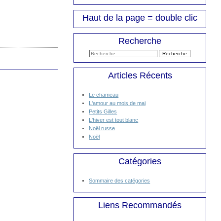
Haut de la page = double clic
Recherche
Articles Récents
Le chameau
L'amour au mois de mai
Petits Gilles
L'hiver est tout blanc
Noël russe
Noël
Catégories
Sommaire des catégories
Liens Recommandés