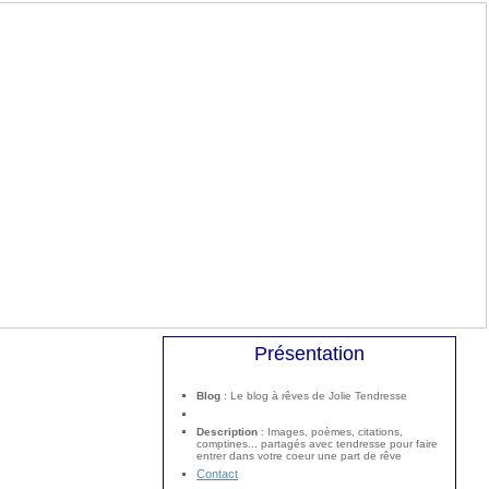
Présentation
Blog
: Le blog à rêves de Jolie Tendresse
Description
: Images, poèmes, citations,
comptines... partagés avec tendresse pour faire
entrer dans votre coeur une part de rêve
Contact