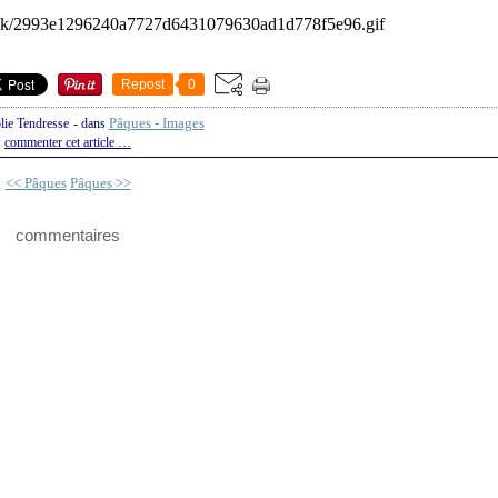
Repost
0
Pâques - Images
lie Tendresse
-
dans
commenter cet article
…
<< Pâques
Pâques >>
commentaires