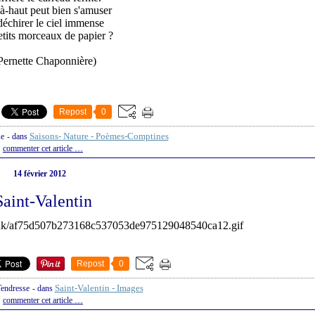
à-haut peut bien s'amuser
échirer le ciel immense
tits morceaux de papier ?
Pernette Chaponnière)
Repost
0
Saisons- Nature - Poèmes-Comptines
se
-
dans
commenter cet article
…
14 février 2012
Saint-Valentin
Repost
0
Saint-Valentin - Images
Tendresse
-
dans
commenter cet article
…