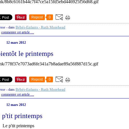
Repost
0
Bébés-Enfants - Ruth Morehead
esse
-
dans
commenter cet article
…
12 mars 2012
bientôt le printemps
Repost
0
Bébés-Enfants - Ruth Morehead
esse
-
dans
commenter cet article
…
12 mars 2012
 p'tit printemps
Le p'tit printemps