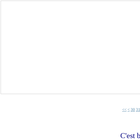
10
20
<<
<
30
3
C'est 