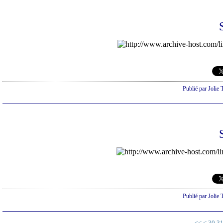
Publié par Jolie 
Publié par Jolie 
10
20
<<
<
30
3