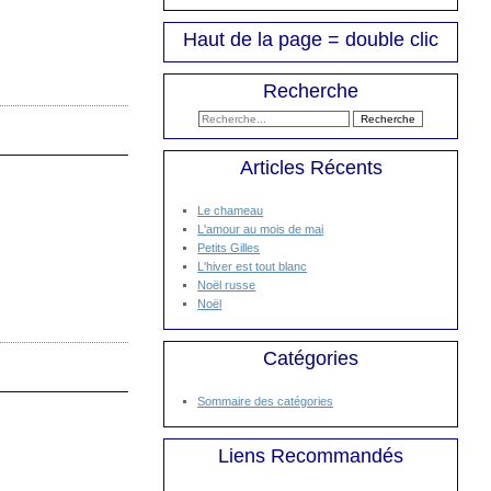
Haut de la page = double clic
Recherche
Articles Récents
Le chameau
L'amour au mois de mai
Petits Gilles
L'hiver est tout blanc
Noël russe
Noël
Catégories
Sommaire des catégories
Liens Recommandés