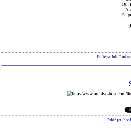
Qui l
À d
En pe
(
Publié par Jolie Tendres
Publié par Jolie 