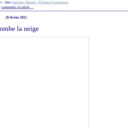
Saisons- Nature - Poèmes-Comptines
se
-
dans
commenter cet article
…
26 février 2012
ombe la neige