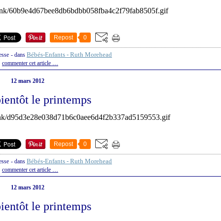
Repost
0
Bébés-Enfants - Ruth Morehead
esse
-
dans
commenter cet article
…
12 mars 2012
bientôt le printemps
Repost
0
Bébés-Enfants - Ruth Morehead
esse
-
dans
commenter cet article
…
12 mars 2012
bientôt le printemps