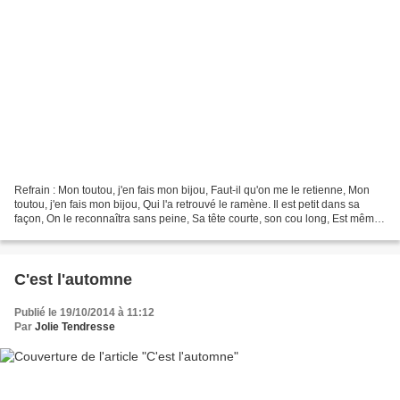
Refrain : Mon toutou, j'en fais mon bijou, Faut-il qu'on me le retienne, Mon
toutou, j'en fais mon bijou, Qui l'a retrouvé le ramène. Il est petit dans sa
façon, On le reconnaîtra sans peine, Sa tête courte, son cou long, Est même
garni de sa chaîne....
C'est l'automne
Publié le 19/10/2014 à 11:12
Par
Jolie Tendresse