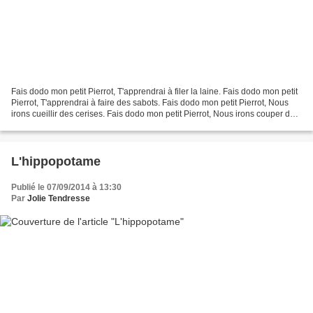
Fais dodo mon petit Pierrot, T'apprendrai à filer la laine. Fais dodo mon petit
Pierrot, T'apprendrai à faire des sabots. Fais dodo mon petit Pierrot, Nous
irons cueillir des cerises. Fais dodo mon petit Pierrot, Nous irons couper des
roseaux. Il s'endort...
L'hippopotame
Publié le 07/09/2014 à 13:30
Par
Jolie Tendresse