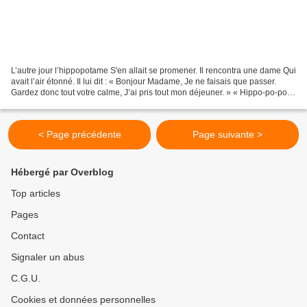
L’autre jour l’hippopotame S'en allait se promener. Il rencontra une dame Qui
avait l’air étonné. Il lui dit : « Bonjour Madame, Je ne faisais que passer.
Gardez donc tout votre calme, J’ai pris tout mon déjeuner. » « Hippo-po-po-
po, Hippo-po-po-po, Hippo-po-potame...
< Page précédente
Page suivante >
Hébergé par Overblog
Top articles
Pages
Contact
Signaler un abus
C.G.U.
Cookies et données personnelles