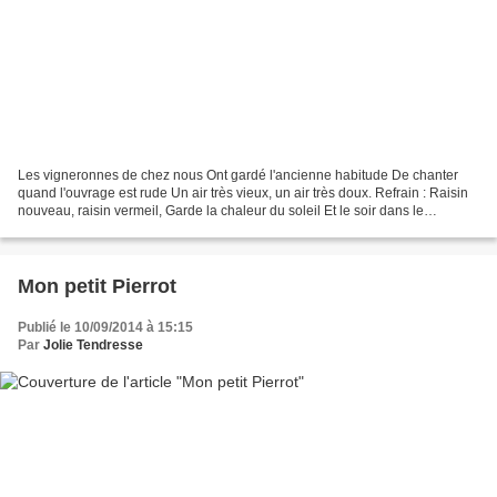
Les vigneronnes de chez nous Ont gardé l'ancienne habitude De chanter
quand l'ouvrage est rude Un air très vieux, un air très doux. Refrain : Raisin
nouveau, raisin vermeil, Garde la chaleur du soleil Et le soir dans le
tonneau, Raisin vermeil, raisin...
Mon petit Pierrot
Publié le 10/09/2014 à 15:15
Par
Jolie Tendresse