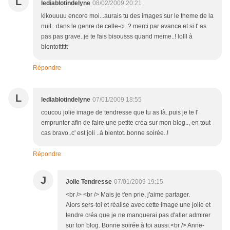
L
lediablotindelyne
08/02/2009 20:21
kikouuuu encore moi...aurais tu des images sur le theme de la
nuit.. dans le genre de celle-ci..? merci par avance et si t' as
pas pas grave..je te fais bisousss quand meme..! lolll à
bientotttttt
Répondre
L
lediablotindelyne
07/01/2009 18:55
coucou jolie image de tendresse que tu as là..puis je te l'
emprunter afin de faire une petite créa sur mon blog.., en tout
cas bravo..c' est joli ..à bientot..bonne soirée..!
Répondre
J
Jolie Tendresse
07/01/2009 19:15
<br /> <br /> Mais je t'en prie, j'aime partager.
Alors sers-toi et réalise avec cette image une jolie et
tendre créa que je ne manquerai pas d'aller admirer
sur ton blog. Bonne soirée à toi aussi.<br /> Anne-