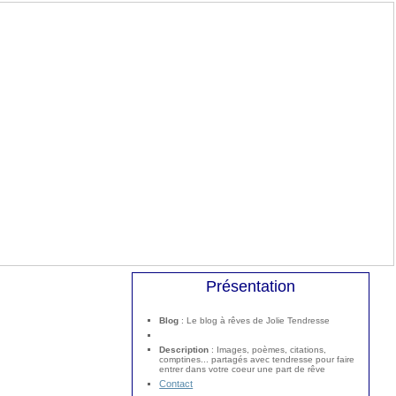
Présentation
Blog
: Le blog à rêves de Jolie Tendresse
Description
: Images, poèmes, citations,
comptines... partagés avec tendresse pour faire
entrer dans votre coeur une part de rêve
Contact