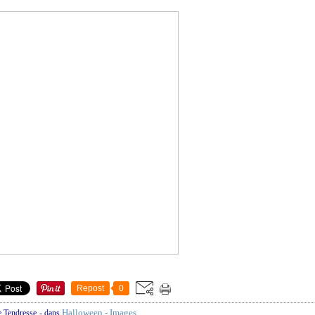
Repost
0
Halloween - Images
e Tendresse
-
dans