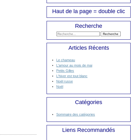
Haut de la page = double clic
Recherche
Articles Récents
Le chameau
L'amour au mois de mai
Petits Gilles
L'hiver est tout blanc
Noël russe
Noël
Catégories
Sommaire des catégories
Liens Recommandés