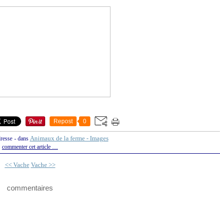
Repost
0
Animaux de la ferme - Images
dresse
-
dans
commenter cet article
…
<< Vache
Vache >>
commentaires