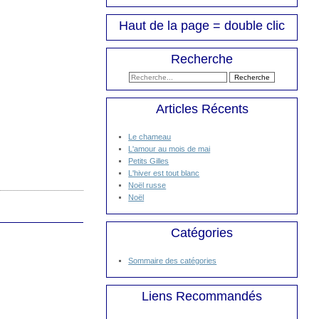
Haut de la page = double clic
Recherche
Articles Récents
Le chameau
L'amour au mois de mai
Petits Gilles
L'hiver est tout blanc
Noël russe
Noël
Catégories
Sommaire des catégories
Liens Recommandés