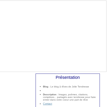
Présentation
Blog
: Le blog à rêves de Jolie Tendresse
Description
: Images, poèmes, citations,
comptines... partagés avec tendresse pour faire
entrer dans votre coeur une part de rêve
Contact