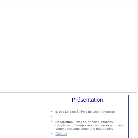
Présentation
Blog
: Le blog à rêves de Jolie Tendresse
Description
: Images, poèmes, citations,
comptines... partagés avec tendresse pour faire
entrer dans votre coeur une part de rêve
Contact