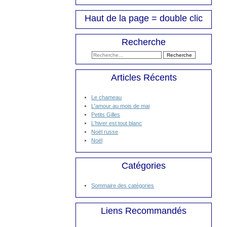
Haut de la page = double clic
Recherche
Articles Récents
Le chameau
L'amour au mois de mai
Petits Gilles
L'hiver est tout blanc
Noël russe
Noël
Catégories
Sommaire des catégories
Liens Recommandés