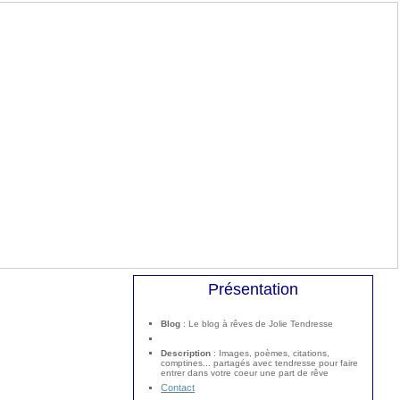
Présentation
Blog
: Le blog à rêves de Jolie Tendresse
Description
: Images, poèmes, citations,
comptines... partagés avec tendresse pour faire
entrer dans votre coeur une part de rêve
Contact