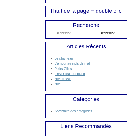
Haut de la page = double clic
Recherche
Articles Récents
Le chameau
L'amour au mois de mai
Petits Gilles
L'hiver est tout blanc
Noël russe
Noël
Catégories
Sommaire des catégories
Liens Recommandés