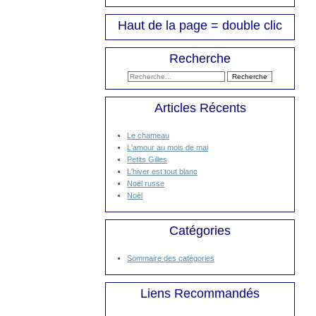
Haut de la page = double clic
Recherche
Articles Récents
Le chameau
L'amour au mois de mai
Petits Gilles
L'hiver est tout blanc
Noël russe
Noël
Catégories
Sommaire des catégories
Liens Recommandés