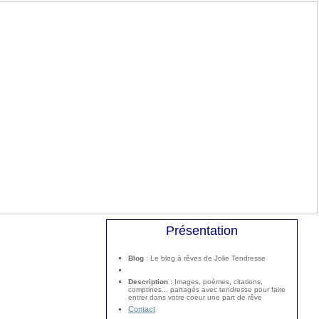
Présentation
Blog
: Le blog à rêves de Jolie Tendresse
Description
: Images, poèmes, citations,
comptines... partagés avec tendresse pour faire
entrer dans votre coeur une part de rêve
Contact