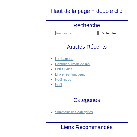
Haut de la page = double clic
Recherche
Articles Récents
Le chameau
L'amour au mois de mai
Petits Gilles
L'hiver est tout blanc
Noël russe
Noël
Catégories
Sommaire des catégories
Liens Recommandés