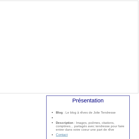
Présentation
Blog
: Le blog à rêves de Jolie Tendresse
Description
: Images, poèmes, citations,
comptines... partagés avec tendresse pour faire
entrer dans votre coeur une part de rêve
Contact