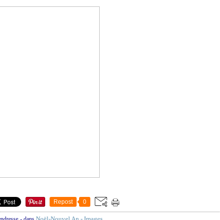
Repost
0
Noël-Nouvel An - Images
endresse
-
dans