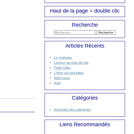
Haut de la page = double clic
Recherche
Articles Récents
Le chameau
L'amour au mois de mai
Petits Gilles
L'hiver est tout blanc
Noël russe
Noël
Catégories
Sommaire des catégories
Liens Recommandés