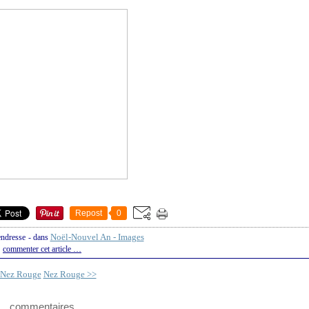
Repost
0
Noël-Nouvel An - Images
endresse
-
dans
commenter cet article
…
 Nez Rouge
Nez Rouge >>
commentaires