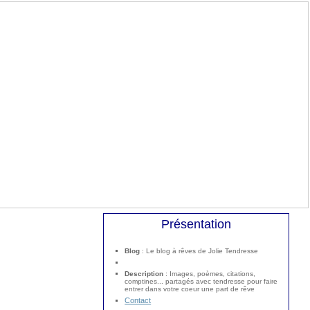
Présentation
Blog
: Le blog à rêves de Jolie Tendresse
Description
: Images, poèmes, citations,
comptines... partagés avec tendresse pour faire
entrer dans votre coeur une part de rêve
Contact