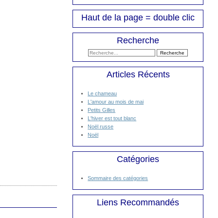
Haut de la page = double clic
Recherche
Articles Récents
Le chameau
L'amour au mois de mai
Petits Gilles
L'hiver est tout blanc
Noël russe
Noël
Catégories
Sommaire des catégories
Liens Recommandés