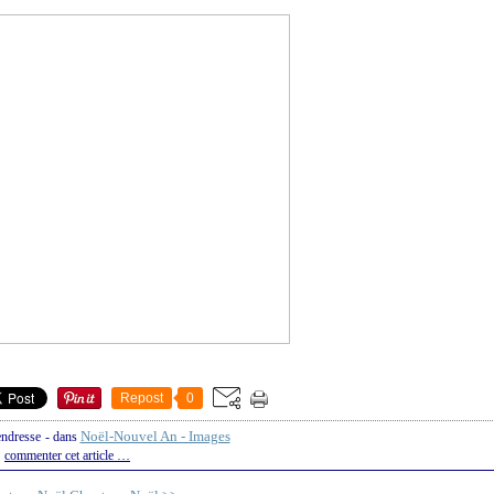
Repost
0
Noël-Nouvel An - Images
endresse
-
dans
commenter cet article
…