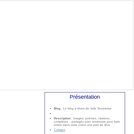
Présentation
Blog
: Le blog à rêves de Jolie Tendresse
Description
: Images, poèmes, citations,
comptines... partagés avec tendresse pour faire
entrer dans votre coeur une part de rêve
Contact