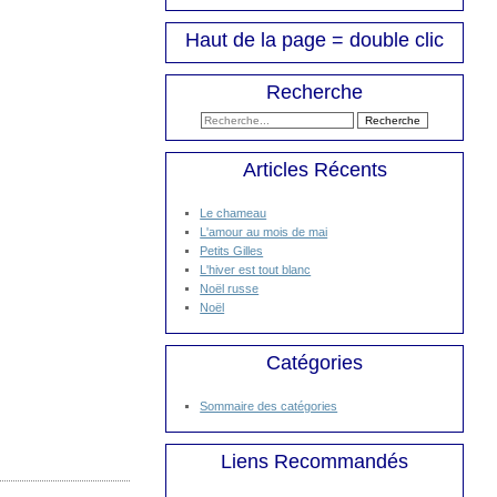
Haut de la page = double clic
Recherche
Articles Récents
Le chameau
L'amour au mois de mai
Petits Gilles
L'hiver est tout blanc
Noël russe
Noël
Catégories
Sommaire des catégories
Liens Recommandés