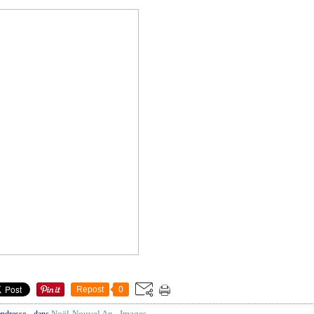
Repost
0
Noël-Nouvel An - Images
endresse
-
dans