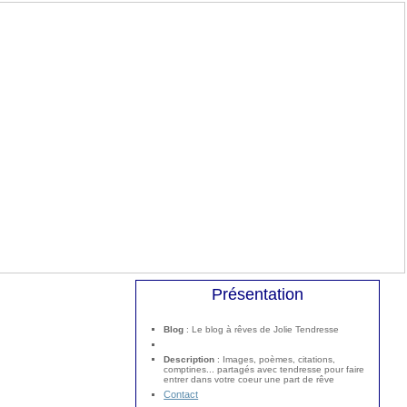
Présentation
Blog
: Le blog à rêves de Jolie Tendresse
Description
: Images, poèmes, citations,
comptines... partagés avec tendresse pour faire
entrer dans votre coeur une part de rêve
Contact