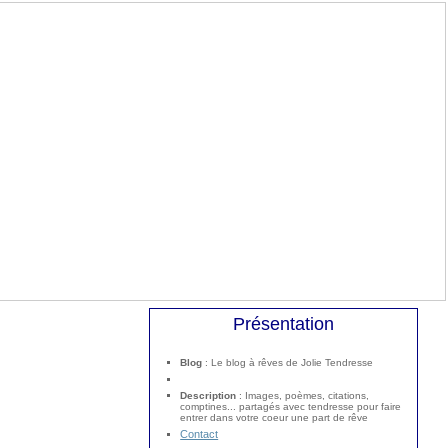
Présentation
Blog
: Le blog à rêves de Jolie Tendresse
Description
: Images, poèmes, citations,
comptines... partagés avec tendresse pour faire
entrer dans votre coeur une part de rêve
Contact