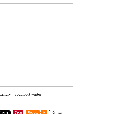
Landry - Southport winter)
Repost
0