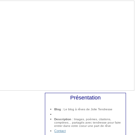
Présentation
Blog
: Le blog à rêves de Jolie Tendresse
Description
: Images, poèmes, citations,
comptines... partagés avec tendresse pour faire
entrer dans votre coeur une part de rêve
Contact