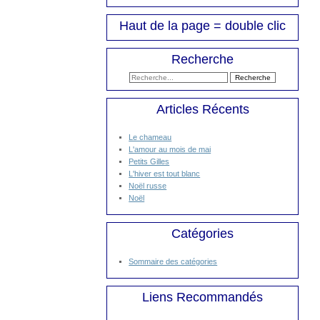
Haut de la page = double clic
Recherche
Articles Récents
Le chameau
L'amour au mois de mai
Petits Gilles
L'hiver est tout blanc
Noël russe
Noël
Catégories
Sommaire des catégories
Liens Recommandés