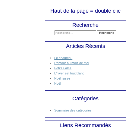
Haut de la page = double clic
Recherche
Articles Récents
Le chameau
L'amour au mois de mai
Petits Gilles
L'hiver est tout blanc
Noël russe
Noël
Catégories
Sommaire des catégories
Liens Recommandés