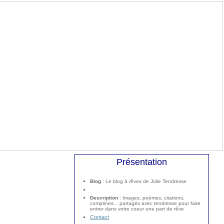
Présentation
Blog
: Le blog à rêves de Jolie Tendresse
Description
: Images, poèmes, citations,
comptines... partagés avec tendresse pour faire
entrer dans votre coeur une part de rêve
Contact