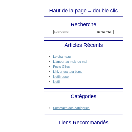
Haut de la page = double clic
Recherche
Articles Récents
Le chameau
L'amour au mois de mai
Petits Gilles
L'hiver est tout blanc
Noël russe
Noël
Catégories
Sommaire des catégories
Liens Recommandés