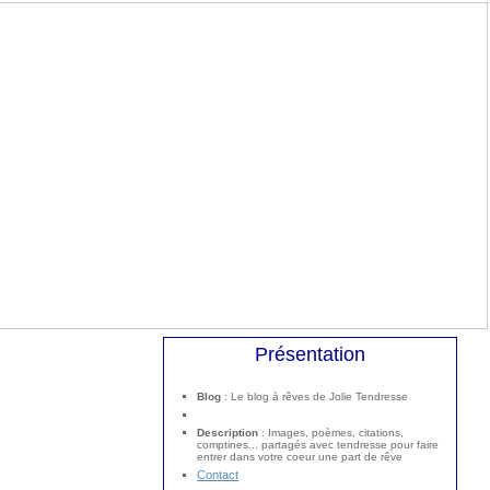
Présentation
Blog
: Le blog à rêves de Jolie Tendresse
Description
: Images, poèmes, citations,
comptines... partagés avec tendresse pour faire
entrer dans votre coeur une part de rêve
Contact