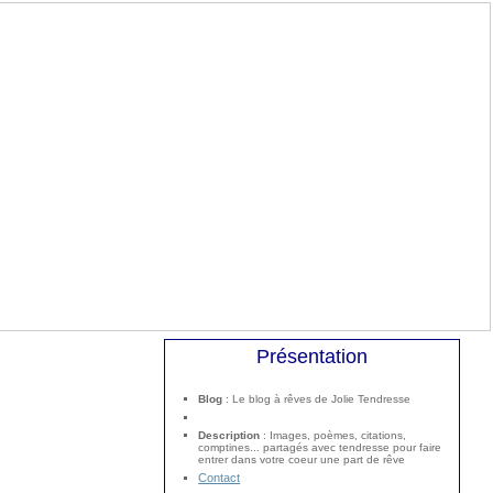
Présentation
Blog
: Le blog à rêves de Jolie Tendresse
Description
: Images, poèmes, citations,
comptines... partagés avec tendresse pour faire
entrer dans votre coeur une part de rêve
Contact