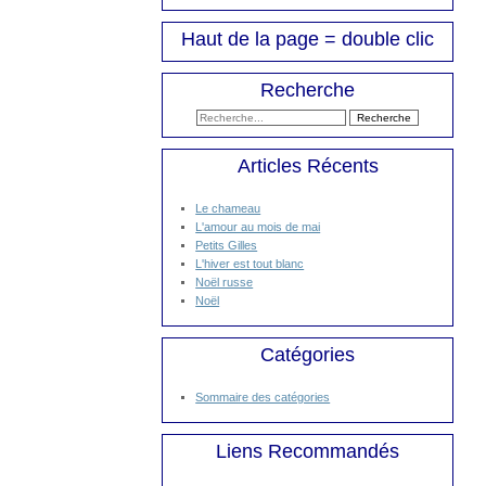
Haut de la page = double clic
Recherche
Articles Récents
Le chameau
L'amour au mois de mai
Petits Gilles
L'hiver est tout blanc
Noël russe
Noël
Catégories
Sommaire des catégories
Liens Recommandés