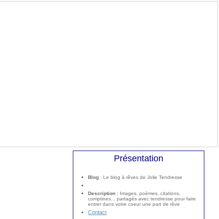
Présentation
Blog
: Le blog à rêves de Jolie Tendresse
Description
: Images, poèmes, citations,
comptines... partagés avec tendresse pour faire
entrer dans votre coeur une part de rêve
Contact