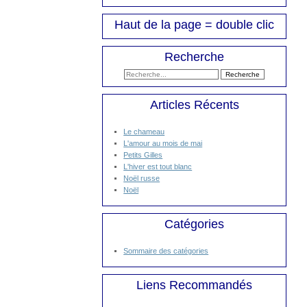
Haut de la page = double clic
Recherche
Articles Récents
Le chameau
L'amour au mois de mai
Petits Gilles
L'hiver est tout blanc
Noël russe
Noël
Catégories
Sommaire des catégories
Liens Recommandés