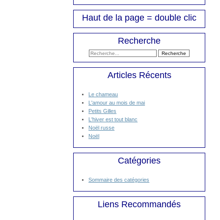
Haut de la page = double clic
Recherche
Articles Récents
Le chameau
L'amour au mois de mai
Petits Gilles
L'hiver est tout blanc
Noël russe
Noël
Catégories
Sommaire des catégories
Liens Recommandés