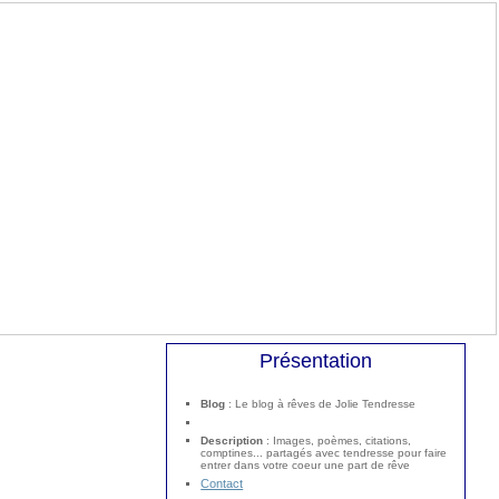
Présentation
Blog
: Le blog à rêves de Jolie Tendresse
Description
: Images, poèmes, citations,
comptines... partagés avec tendresse pour faire
entrer dans votre coeur une part de rêve
Contact