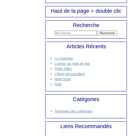
Haut de la page = double clic
Recherche
Articles Récents
Le chameau
L'amour au mois de mai
Petits Gilles
L'hiver est tout blanc
Noël russe
Noël
Catégories
Sommaire des catégories
Liens Recommandés