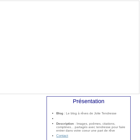
Présentation
Blog
: Le blog à rêves de Jolie Tendresse
Description
: Images, poèmes, citations,
comptines... partagés avec tendresse pour faire
entrer dans votre coeur une part de rêve
Contact