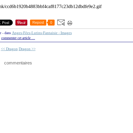
Repost
0
Anges-Fées-Lutins-Fantaisie - Images
e
-
dans
commenter cet article
…
<< Dragon
Dragon >>
commentaires