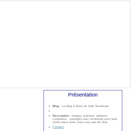
Présentation
Blog
: Le blog à rêves de Jolie Tendresse
Description
: Images, poèmes, citations,
comptines... partagés avec tendresse pour faire
entrer dans votre coeur une part de rêve
Contact