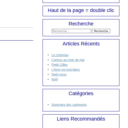
Haut de la page = double clic
Recherche
Articles Récents
Le chameau
L'amour au mois de mai
Petits Gilles
L'hiver est tout blanc
Noël russe
Noël
Catégories
Sommaire des catégories
Liens Recommandés