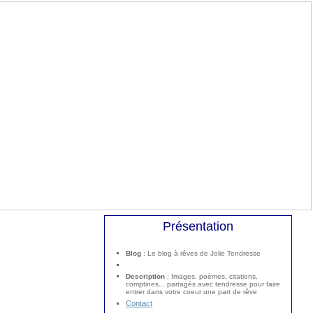
Présentation
Blog
: Le blog à rêves de Jolie Tendresse
Description
: Images, poèmes, citations,
comptines... partagés avec tendresse pour faire
entrer dans votre coeur une part de rêve
Contact