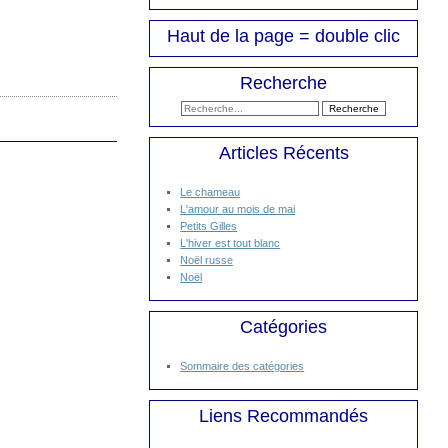
Haut de la page = double clic
Recherche
Articles Récents
Le chameau
L'amour au mois de mai
Petits Gilles
L'hiver est tout blanc
Noël russe
Noël
Catégories
Sommaire des catégories
Liens Recommandés