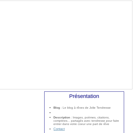
Présentation
Blog
: Le blog à rêves de Jolie Tendresse
Description
: Images, poèmes, citations,
comptines... partagés avec tendresse pour faire
entrer dans votre coeur une part de rêve
Contact