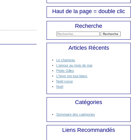
Haut de la page = double clic
Recherche
Articles Récents
Le chameau
L'amour au mois de mai
Petits Gilles
L'hiver est tout blanc
Noël russe
Noël
Catégories
Sommaire des catégories
Liens Recommandés