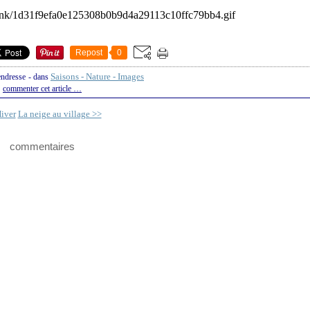
Repost
0
Saisons - Nature - Images
endresse
-
dans
commenter cet article
…
iver
La neige au village >>
commentaires