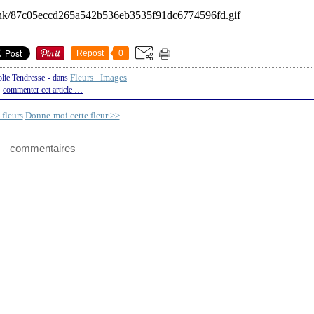
Repost
0
Fleurs - Images
olie Tendresse
-
dans
commenter cet article
…
 fleurs
Donne-moi cette fleur >>
commentaires