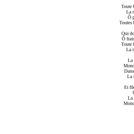
Toute 
La n
Ô p
Toutes 
Qui do
Ô frais
Toute 
La n
La
Monot
Dans 
La 
Et fil
La
Monot