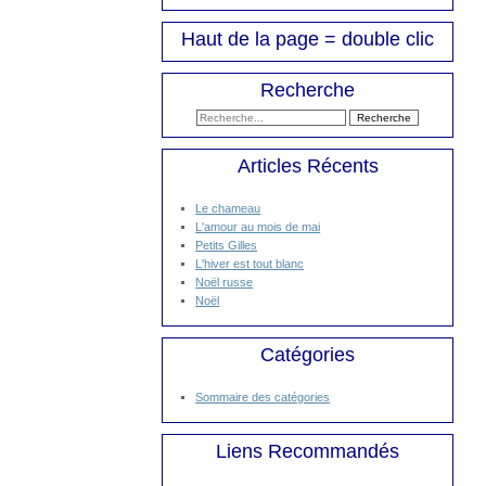
Haut de la page = double clic
Recherche
Articles Récents
Le chameau
L'amour au mois de mai
Petits Gilles
L'hiver est tout blanc
Noël russe
Noël
Catégories
Sommaire des catégories
Liens Recommandés