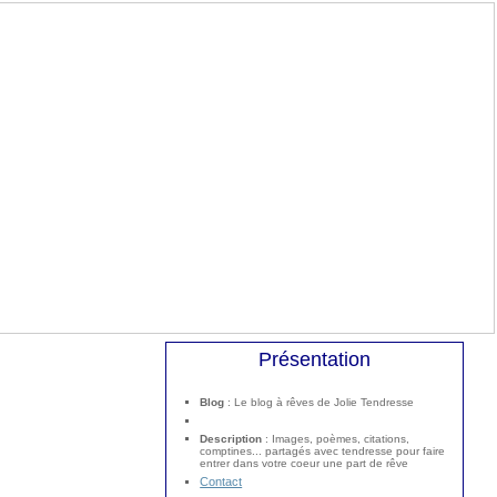
Présentation
Blog
: Le blog à rêves de Jolie Tendresse
Description
: Images, poèmes, citations,
comptines... partagés avec tendresse pour faire
entrer dans votre coeur une part de rêve
Contact