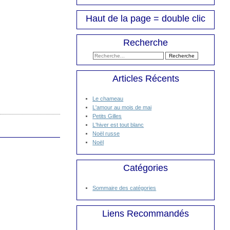
Haut de la page = double clic
Recherche
Articles Récents
Le chameau
L'amour au mois de mai
Petits Gilles
L'hiver est tout blanc
Noël russe
Noël
Catégories
Sommaire des catégories
Liens Recommandés