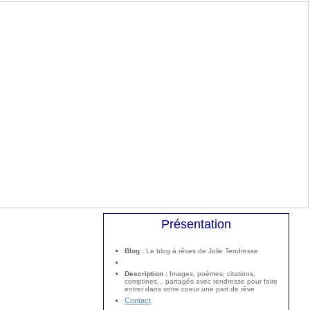
Présentation
Blog
: Le blog à rêves de Jolie Tendresse
Description
: Images, poèmes, citations,
comptines... partagés avec tendresse pour faire
entrer dans votre coeur une part de rêve
Contact