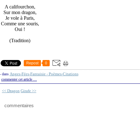
A califourchon,
Sur mon dragon,
Je vole à Paris,
Comme une souris,
Oui !
(Tradition)
Repost
0
Anges-Fées-Fantaisie - Poèmes-Citations
-
dans
commenter cet article
…
<< Dragon
Girafe >>
commentaires