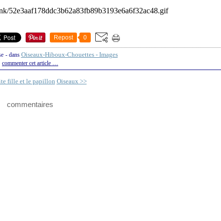
Repost
0
Oiseaux-Hiboux-Chouettes - Images
se
-
dans
commenter cet article
…
te fille et le papillon
Oiseaux >>
commentaires