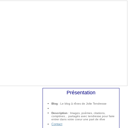
Présentation
Blog
: Le blog à rêves de Jolie Tendresse
Description
: Images, poèmes, citations,
comptines... partagés avec tendresse pour faire
entrer dans votre coeur une part de rêve
Contact