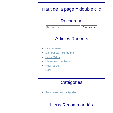
Haut de la page = double clic
Recherche
Articles Récents
Le chameau
L'amour au mois de mai
Petits Gilles
L'hiver est tout blanc
Noël russe
Noël
Catégories
Sommaire des catégories
Liens Recommandés