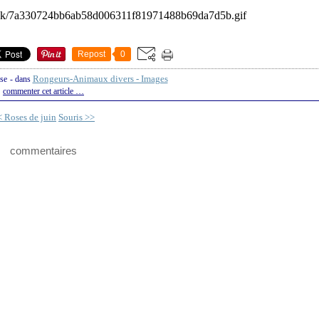
Repost
0
Rongeurs-Animaux divers - Images
sse
-
dans
commenter cet article
…
< Roses de juin
Souris >>
commentaires