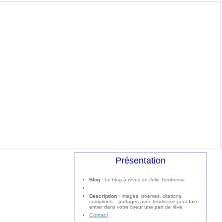
Présentation
Blog
: Le blog à rêves de Jolie Tendresse
Description
: Images, poèmes, citations,
comptines... partagés avec tendresse pour faire
entrer dans votre coeur une part de rêve
Contact