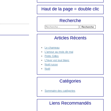
Haut de la page = double clic
Recherche
Articles Récents
Le chameau
L'amour au mois de mai
Petits Gilles
L'hiver est tout blanc
Noël russe
Noël
Catégories
Sommaire des catégories
Liens Recommandés