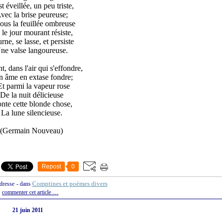
st éveillée, un peu triste,
vec la brise peureuse;
sous la feuillée ombreuse
le jour mourant résiste,
rne, se lasse, et persiste
ne valse langoureuse.
t, dans l'air qui s'effondre,
n âme en extase fondre;
Et parmi la vapeur rose
De la nuit délicieuse
nte cette blonde chose,
La lune silencieuse.
(Germain Nouveau)
Repost
0
Comptines et poèmes divers
ndresse
-
dans
commenter cet article
…
21 juin 2011