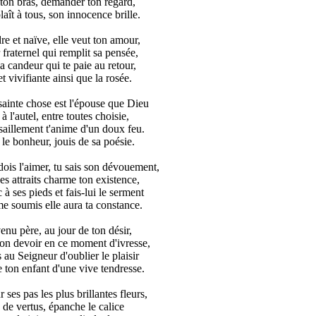
ton bras, demander ton regard,
laît à tous, son innocence brille.
re et naïve, elle veut ton amour,
fraternel qui remplit sa pensée,
sa candeur qui te paie au retour,
t vivifiante ainsi que la rosée.
sainte chose est l'épouse que Dieu
à l'autel, entre toutes choisie,
saillement t'anime d'un doux feu.
le bonheur, jouis de sa poésie.
ois l'aimer, tu sais son dévouement,
ses attraits charme ton existence,
 ses pieds et fais-lui le serment
e soumis elle aura ta constance.
venu père, au jour de ton désir,
on devoir en ce moment d'ivresse,
au Seigneur d'oublier le plaisir
 ton enfant d'une vive tendresse.
 ses pas les plus brillantes fleurs,
 de vertus, épanche le calice