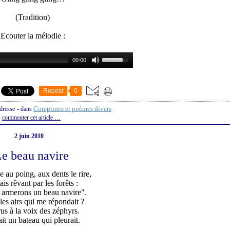
(Tradition)
Ecouter la mélodie :
Repost
0
Comptines et poèmes divers
ndresse
-
dans
commenter cet article
…
2 juin 2010
e beau navire
 au poing, aux dents le rire,
lais rêvant par les forêts :
armerons un beau navire".
les airs qui me répondait ?
rus à la voix des zéphyrs.
ait un bateau qui pleurait.