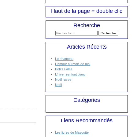
Haut de la page = double clic
Recherche
Articles Récents
Le chameau
L'amour au mois de mai
Petits Gilles
L'hiver est tout blanc
Noël russe
Noël
Catégories
Liens Recommandés
Les livres de Mascotte