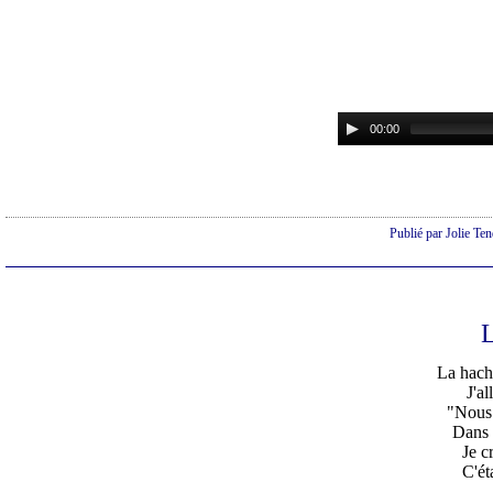
Publié par Jolie Te
L
La hache
J'al
"Nous 
Dans 
Je c
C'ét