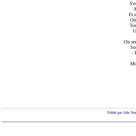
S'e
A
Et 
Où 
Tou
U
On sen
So
- 
Mo
Publié par Jolie Te