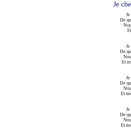
Je ch
Je
De qu
Nou
E
Je
De qu
Nou
Et no
Je
De qu
Nou
Et no
Je
De qu
Nou
Et no