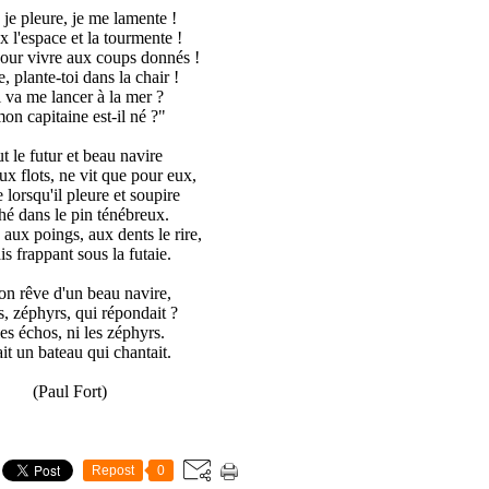
 je pleure, je me lamente !
x l'espace et la tourmente !
our vivre aux coups donnés !
 plante-toi dans la chair !
 va me lancer à la mer ?
on capitaine est-il né ?"
t le futur et beau navire
x flots, ne vit que pour eux,
lorsqu'il pleure et soupire
é dans le pin ténébreux.
aux poings, aux dents le rire,
ais frappant sous la futaie.
n rêve d'un beau navire,
, zéphyrs, qui répondait ?
les échos, ni les zéphyrs.
ait un bateau qui chantait.
(Paul Fort)
Repost
0