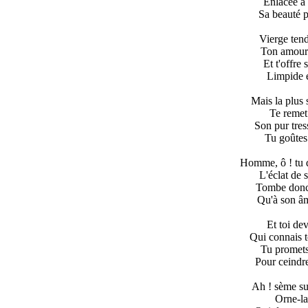
Enlacée à 
Sa beauté p
Vierge tend
Ton amour 
Et t'offre 
Limpide e
Mais la plus 
Te remet 
Son pur tres
Tu goûtes 
Homme, ô ! tu d
L'éclat de 
Tombe donc à
Qu'à son âm
Et toi de
Qui connais t
Tu promets 
Pour ceindre
Ah ! sème sur
Orne-la