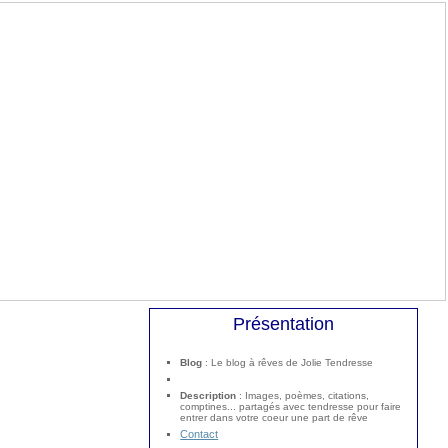
Présentation
Blog
: Le blog à rêves de Jolie Tendresse
Description
: Images, poèmes, citations,
comptines... partagés avec tendresse pour faire
entrer dans votre coeur une part de rêve
Contact