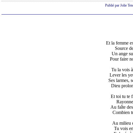
Publié par Jolie Te
Et la femme es
Source de
Un ange sur
Pour faire n
Tu la vois 
Lever les yeu
Ses larmes, s
Dieu prolon
Et toi tu te
Rayonne l
Au faîte de
Combien tu
Au milieu d
Tu vois en