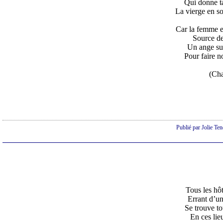
Qui donne ta
La vierge en so
Car la femme es
Source de
Un ange sur
Pour faire n
(Cha
Publié par Jolie Te
Tous les hôt
Errant d’un 
Se trouve to
En ces lieu