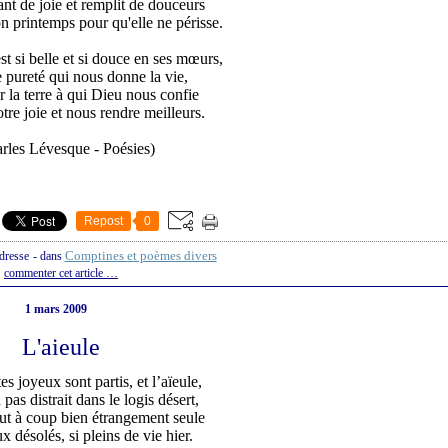
nt de joie et remplit de douceurs
n printemps pour qu'elle ne périsse.
t si belle et si douce en ses mœurs,
 pureté qui nous donne la vie,
 la terre à qui Dieu nous confie
otre joie et nous rendre meilleurs.
rles Lévesque - Poésies)
Repost
0
Comptines et poèmes divers
ndresse
-
dans
commenter cet article
…
1 mars 2009
L'aieule
es joyeux sont partis, et l’aïeule,
pas distrait dans le logis désert,
ut à coup bien étrangement seule
x désolés, si pleins de vie hier.