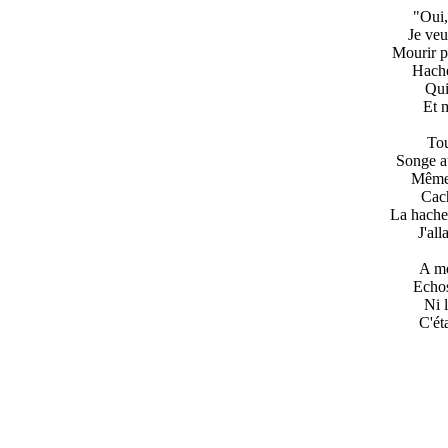
"Oui,
Je veu
Mourir p
Hache,
Qui
Et m
Tou
Songe au
Même 
Cach
La hache 
J'all
A mo
Echos
Ni 
C'ét