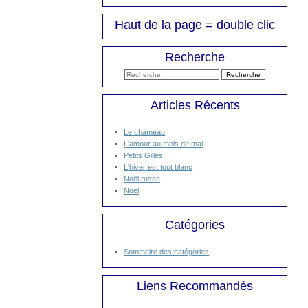
Haut de la page = double clic
Recherche
Articles Récents
Le chameau
L'amour au mois de mai
Petits Gilles
L'hiver est tout blanc
Noël russe
Noël
Catégories
Sommaire des catégories
Liens Recommandés