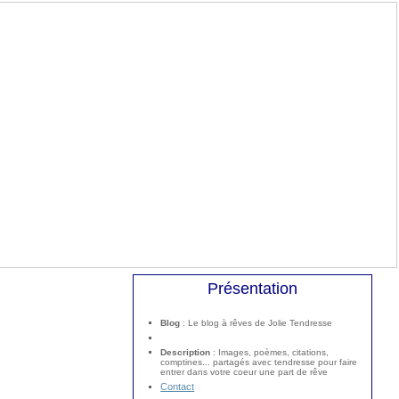
Présentation
Blog
: Le blog à rêves de Jolie Tendresse
Description
: Images, poèmes, citations,
comptines... partagés avec tendresse pour faire
entrer dans votre coeur une part de rêve
Contact