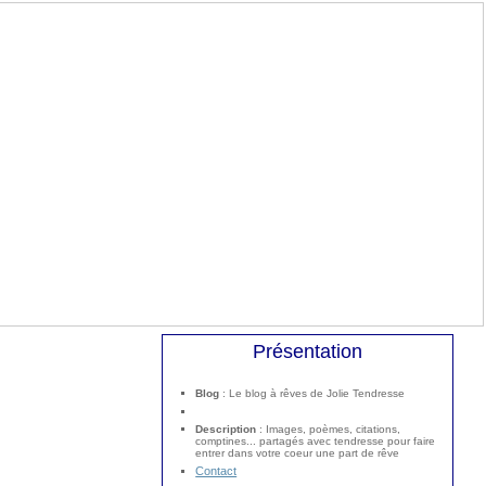
Présentation
Blog
: Le blog à rêves de Jolie Tendresse
Description
: Images, poèmes, citations,
comptines... partagés avec tendresse pour faire
entrer dans votre coeur une part de rêve
Contact